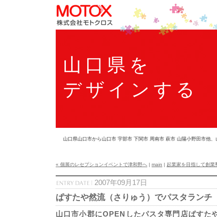
山口県を
デザインする
山口県山口市から山口市 宇部市 下関市 周南市 萩市 山陽小野田市
« 個展のレセプションイベントで津和野へ
|
main
|
起業家を目指して創業塾
2007年09月17日
ぱすたや然流（さりゅう）でパスタランチ
山口市小郡にOPENしたパスタ専門店ぱすた