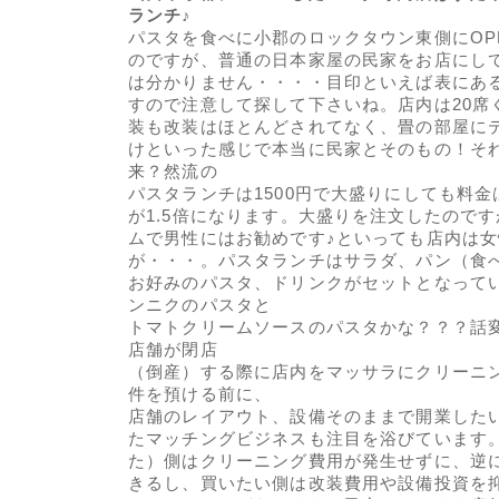
ランチ♪
パスタを食べに小郡のロックタウン東側にOP
のですが、普通の日本家屋の民家をお店にし
は分かりません・・・・目印といえば表にあ
すので注意して探して下さいね。店内は20席
装も改装はほとんどされてなく、畳の部屋に
けといった感じで本当に民家とそのもの！そ
来？然流の
パスタランチは1500円で大盛りにしても料
が1.5倍になります。大盛りを注文したので
ムで男性にはお勧めです♪といっても店内は
が・・・。パスタランチはサラダ、パン（食
お好みのパスタ、ドリンクがセットとなって
ンニクのパスタと
トマトクリームソースのパスタかな？？？話
店舗が閉店
（倒産）する際に店内をマッサラにクリーニ
件を預ける前に、
店舗のレイアウト、設備そのままで開業した
たマッチングビジネスも注目を浴びています
た）側はクリーニング費用が発生せずに、逆
きるし、買いたい側は改装費用や設備投資を