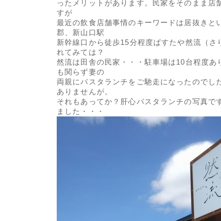
ったメリットがあります。民家をそのまま店
すが
最近の飲食店舗事情のキーワードは居抜きと
郡、新山口駅
新幹線口から徒歩15分程度ぱすたや然流（さ
れてみては？
然流は田舎の民家・・・駐車場は10台程度あ
も関らず妻の
両親にパスタランチをご馳走になったのでし
ありませんが。
それもあってか？肝心パスタランチの写真で
ました・・・