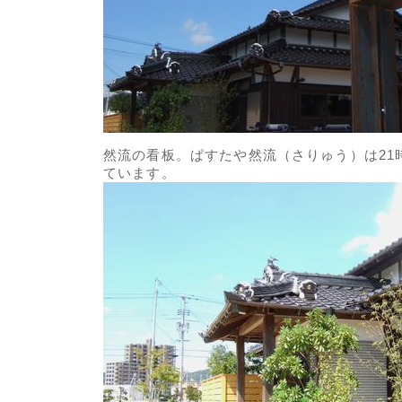
然流の看板。ぱすたや然流（さりゅう）は21
ています。