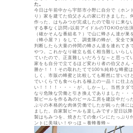
た。
今日は午前中から宇部市小野に自分で（ホン
り）家を建てた伯父さんの家に行きました。
作った、はちみつが完成したので取りに来な
する事なく訪問♪以前アイドルのTOKIOが出
（確かそんな番組名？）で山に蜂さん達が巣
（蜂小屋？）をして、調査隊の蜂が、安全で
判断したら大量の仲間の蜂さん達を連れてき
やつ。これかなり確立も低く相当難しいらし
ていたので、正直難しいだろうな～と思って
家をも自分で立てるほど変わり者の伯父さん
勝か！！！その取れたてで100％純粋な蜂蜜
しく、市販の蜂蜜と比較しても断然に甘いけ
でいくらでも食べられる極上の一品！に仕上
い！！！！・・・・が、しか～し、当然タダ
なり危険な労働と引き換えでありました・・
製ビールを作る為のビール工房を建設中だっ
ぶりの本格的な肉体労働でしたが鈍った体に
ました。自家製ビールも楽しみです♪翌日以
製はちみつを、焼きたての食パンにたっぷり
ントに美味い！やっほ～養蜂養蜂～