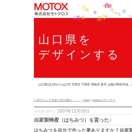
山口県を
デザインする
山口県山口市から山口市 宇部市 下関市 周南市 萩市 山陽小野田市
« ボウリング大会でボロ負け・・・
|
main
|
motoxメディア »
2007年12月09日
自家製蜂蜜（はちみつ）を貰った♪
はちみつを自分で作った事ありますか？自家