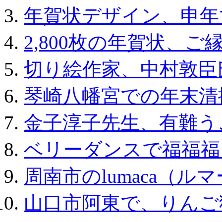
年賀状デザイン、申年
2,800枚の年賀状、ご
切り絵作家、中村敦臣
琴崎八幡宮での年末清
金子淳子先生、有難う
ベリーダンスで福福福
周南市のlumaca（
山口市阿東で、りんご