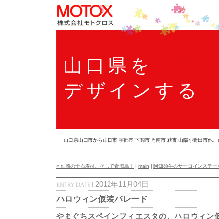
山口県を
デザインする
山口県山口市から山口市 宇部市 下関市 周南市 萩市 山陽小野田市
« 仙崎の千石寿司、そして青海島！
|
main
|
阿知須牛のサーロインステーキ
2012年11月04日
ハロウィン仮装パレード
やまぐちスペインフィエスタの、ハロウィン