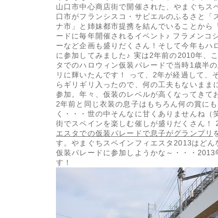
山口市中心商店街で開催された、やまぐちスペ
口市がフランシスコ・サビエルのふるさと「
ナ市」と姉妹都市提携を結んでいることから
ードに毎年開催されるイベント♪ フラメンコ
ーなど企画も盛りだくさん！そして今年もハ
に参加してみました♪ 実は2年前の2010年
タでのハロウィン仮装パレードで当時1歳半
リに輝いたんです！ って、2年が経過して、
らギリギリ入ったので、何の工夫もないまま
参加。年々、仮装のレベルが高くなってきて
2年前と同じ衣装の息子はもちろん何の賞に
く・・・世の中そんなに甘くありませんね（笑
街でスペインを楽しむ催しが盛りだくさん！ 
エスタでの仮装パレードで息子がグランプリ
す。やまぐちスペインフィエスタ2013はど
仮装パレードに参加しようかな～・・・201
す！