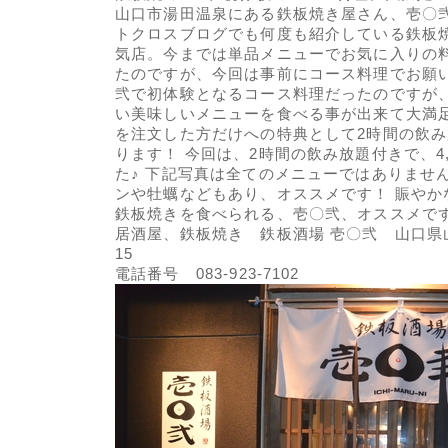
山口市湯田温泉にある鉄板焼き屋さん、壱〇
トクロスブログでも何度も紹介している鉄板
気店。今までは単品メニューでお気に入りの
たのですが、今回は事前にコース料理でお願
弐で初体験となるコース料理だったのですが
い美味しいメニューを食べる事が出来て大満足
を注文した方だけへの特典として2時間の飲
ります！ 今回は、2時間の飲み放題付きで、4,
た♪ 下記写真は全てのメニューではありませ
ンや牡蠣などもあり、オススメです！ 賑やか
鉄板焼きを食べられる、壱〇弐、オススメです
居酒屋、鉄板焼き 鉄板酒場 壱〇弐 山口県山
15
電話番号 083-923-7102