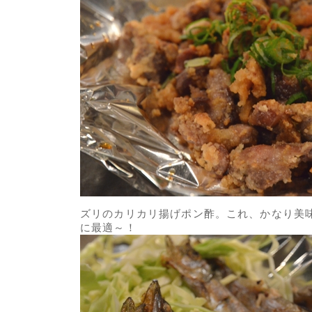
ズリのカリカリ揚げポン酢。これ、かなり美
に最適～！