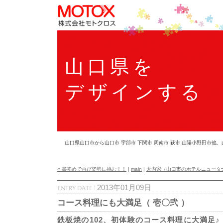
山口県を
デザインする
山口県山口市から山口市 宇部市 下関市 周南市 萩市 山陽小野田市
« 書初めで再び姿勢に挑む！！
|
main
|
大内家（山口市のホテルニュータナカ
2013年01月09日
コース料理にも大満足（ 壱〇弐 ）
鉄板焼の102、初体験のコース料理に大満足♪