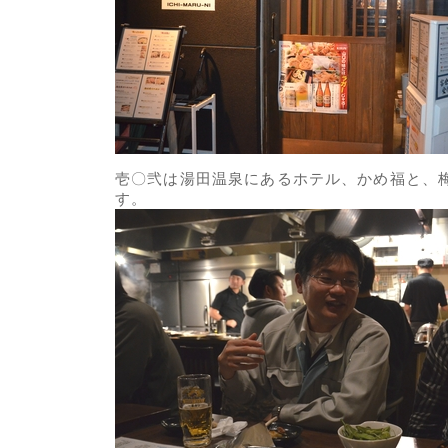
壱〇弐は湯田温泉にあるホテル、かめ福と、
す。