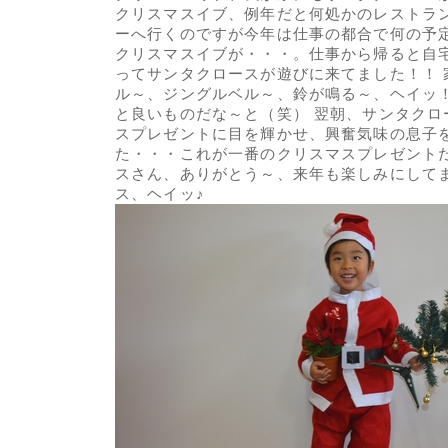
クリスマスイブ、例年だと何処かのレストラ
ーへ行くのですが今年は仕事の都合で何の予
クリスマスイブが・・・。仕事から帰ると自
ってサンタクロースが遊びに来てました！！ 
ル～、ジングルベル～、鈴が鳴る～、ヘイッ
と良いものだな～と（笑） 翌朝、サンタクロ
スプレゼントに目を輝かせ、興奮気味の息子
た・・・これが一番のクリスマスプレゼントだ
スさん、ありがとう～、来年も楽しみにして
ス、ヘイッ♪