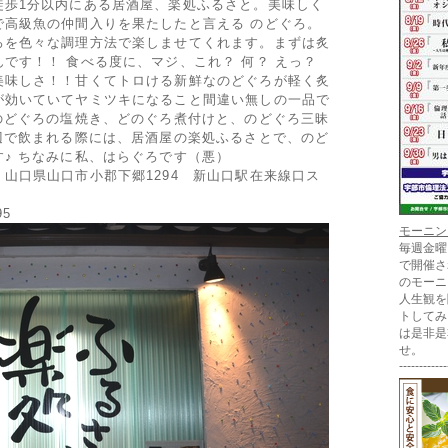
徒歩1分以内にある居酒屋、楽処ふるさと。美味しく
で高級魚の仲間入りを果たしたと言える のどぐろ。
ろを色々な調理方法で楽しませてくれます。まずは炙
です！！ 食べる度に、マジ、これ？ 何？ えっ？
美味しさ！！甘くてトロける新鮮なのどぐろが軽く炙
が効いていてヤミツキになること間違い無しの一品で
のどぐろの塩焼き、どのぐろ煮付けと、のどぐろ三昧
辺で飲まれる際には、居酒屋の楽処ふるさとで、のど
♪ ちなみに私、はらぐろです（悪）
山口県山口市小郡下郷1294 新山口駅在来線口ス
95
モーニン
毎週金曜
で開催さ
のモーニ
人生観を
トしてみ
は是非是
せ。
------------