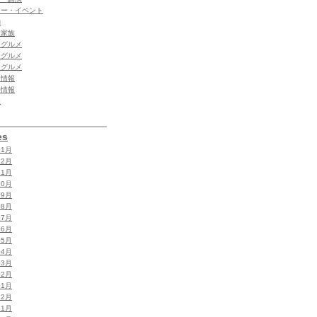
ィー・イベント
動
・家族
 グルメ
 グルメ
内グルメ
内情報
外情報
夫
es
01月
12月
11月
10月
09月
08月
07月
06月
05月
04月
03月
02月
01月
12月
11月