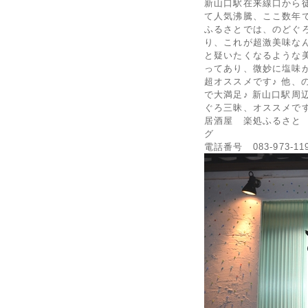
新山口駅在来線口から
て人気沸騰、ここ数年
ふるさとでは、のどぐ
り、これが超激美味なん
と疑いたくなるような
ってあり、微妙に塩味
超オススメです♪ 他、
で大満足♪ 新山口駅周
ぐろ三昧、オススメです
居酒屋 楽処ふるさと 
グ
電話番号 083-973-11