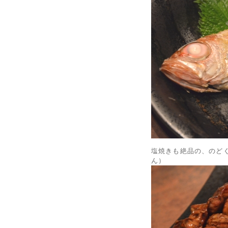
塩焼きも絶品の、のど
ん）