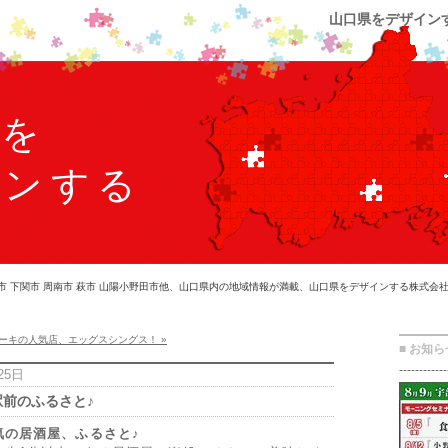
山口県をデザイン
県を
インする
市 下関市 周南市 萩市 山陽小野田市他、山口県内の地域情報が満載、山口県をデザインする株式会
ーキの人気店、エッグスシングス！ »
■ お知ら
------------
25日
前のふるさと♪
気の居酒屋、ふるさと♪