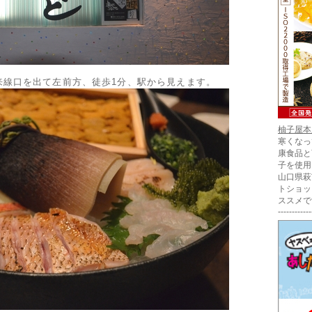
来線口を出て左前方、徒歩1分、駅から見えます。
柚子屋本
寒くなっ
康食品と
子を使用
山口県萩
トショッ
ススメで
------------