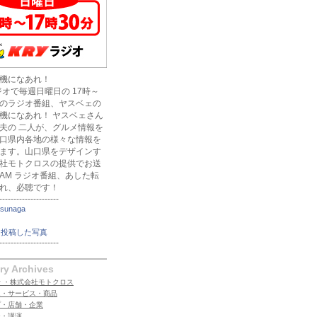
機になあれ！
ラジオで毎週日曜日の 17時～
のラジオ番組、ヤスベェの
機になあれ！ ヤスベェさん
夫の 二人が、グルメ情報を
口県内各地の様々な情報を
ます。山口県をデザインす
社モトクロスの提供でお送
AM ラジオ番組、あした転
れ、必聴です！
---------------------
tsunaga
に投稿した写真
---------------------
ry Archives
 ・株式会社モトクロス
ム・サービス・商品
プ・店舗・企業
ー・講演