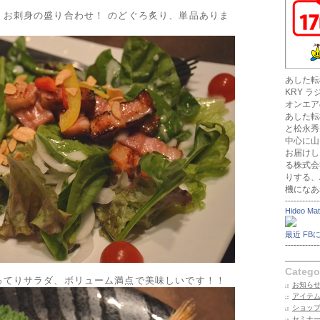
、お刺身の盛り合わせ！ のどぐろ炙り、単品ありま
あした転
KRY 
オンエア
あした転
と松永秀
中心に山
お届けし
る株式会
りする、
機になあ
------------
Hideo Ma
最近 FB
------------
Catego
ってりサラダ、ボリューム満点で美味しいです！！
お知らせ
アイテ
ショッ
セミナ