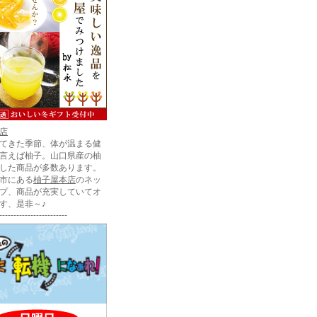
店
てきた季節、体が温まる健
言えば柚子。山口県産の柚
した商品が多数あります。
市にある
柚子屋本店
のネッ
プ、商品が充実していてオ
す、是非～♪
------------------------