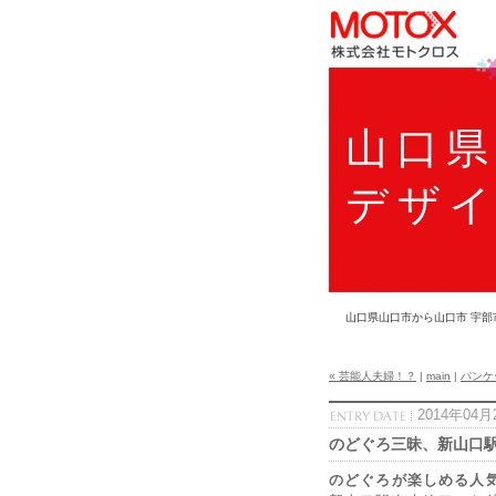
山口
デザ
山口県山口市から山口市 宇部
« 芸能人夫婦！？
|
main
|
パンケ
2014年04月
のどぐろ三昧、新山口駅
のどぐろが楽しめる人