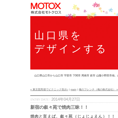
山口県を
デザインする
山口県山口市から山口市 宇部市 下関市 周南市 萩市 山陽小野田市
« 東京競馬場でピクニック気分♪
|
main
|
俺のフレンチ（俺の株式会社） »
2014年04月27日
新宿の叙々苑で焼肉三昧！！
焼肉と言えば、叙々苑（じょじょえん）！！