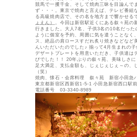
競馬で一攫千金、そして焼肉三昧を目論んで
ず・・・。東京で焼肉と言えば、テレビ番組
る高級焼肉店で、その名を地方まで響かせる
ょえん）
。今回は新宿駅近くにある叙々苑の
行きました。大人7名、子供3名の10名だっ
ように個室を予約、周囲に気を遣うことなく
ス、絶品の肩ロースすだれ炙り焼きなどなど
んいただいたのでした♪ 揃って4月生まれの子
デザートプレートを用意いただき、子供達はテ
びでした！！ 20年ぶりの叙々苑、美味しさ
足大満足、支払金額も、じぇじぇじぇ～の、
（笑）
焼肉、懐石・会席料理 叙々苑 新宿小田
東京都新宿区西新宿1-5-1 小田急新宿西口駅
電話番号 03-3340-8989