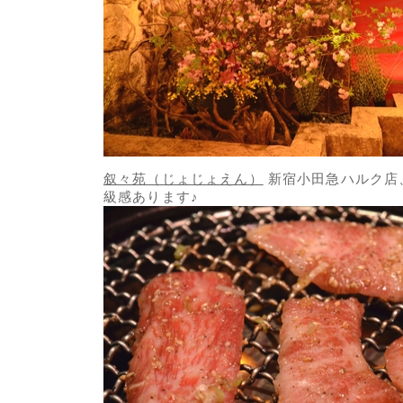
叙々苑（じょじょえん）
新宿小田急ハルク店
級感あります♪