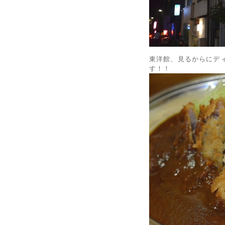
東洋館、見るからにデ
す！！