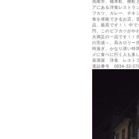
周南市、橋本町、柳町
アにある洋食レストラ
フカツ、カレー、チキ
食を堪能できるお店。
品、最高です！！ 中で
円、このビフカツがや
大満足の一品です！！
の完成～、高カロリー摂
時過ぎ、かなり遅い時
メに食べに行く人も多
居酒屋 洋食 レスト
電話番号 0834-32-37