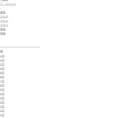
ィー・イベント
動
・家族
 グルメ
 グルメ
内グルメ
内情報
外情報
夫
es
01月
12月
11月
10月
09月
08月
07月
06月
05月
04月
03月
02月
01月
12月
11月