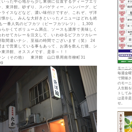
といった中心地から少し東側に位置するディープエリ
ン、東洋館。砂ずり、スパゲティー、ハンバーグ、ビ
ンライスなどなど、濃い味付けですが、これぞ、ザ洋
昔懐かし、みんな大好きといったメニューはどれも絶
も一番人気のビフカツ（ビーフカツレツ）、1,300
わらかくてボリューム満点、ソースも濃厚で美味しく
合わせてカレーを注文して、いわゆるビフカツカレー
取間違いナシ、至福の時間でございます（笑） 24
間まで営業している事もあって、お酒を飲んだ後、シ
い東洋館、オススメです、是非～！！
ラン（その他） 東洋館 山口県周南市柳町31
99
モーニン
毎週金曜
で開催さ
のモーニ
人生観を
トしてみ
は是非是
せ。
------------