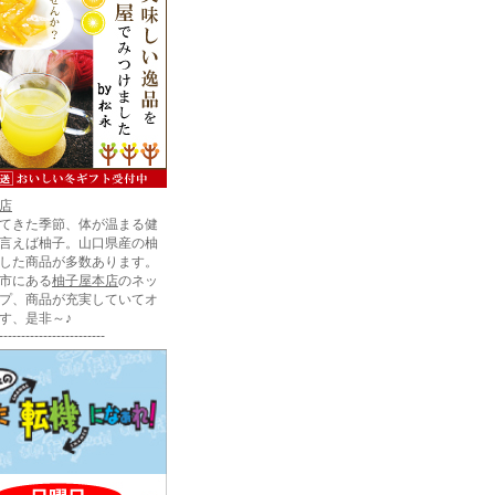
店
てきた季節、体が温まる健
言えば柚子。山口県産の柚
した商品が多数あります。
市にある
柚子屋本店
のネッ
プ、商品が充実していてオ
す、是非～♪
------------------------