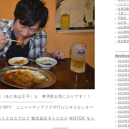
パーテ
会員活
子育て
宇部市
山口市
山口県
山口県
山口県
松永秀
Archiv
2016年
2015年
2015年
2015年
2015年
2015年
2015年
2015年
長（あだ名は王子）も、東洋館お気に入りです！！
2015年
------------------------------------
2015年
0 NPY ニューメディアプラザITビジネスセンター
2015年
2015年
2015年
モトクロスブログ
株式会社モトクロス
MOTOX
モト
2014年
2014年