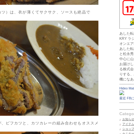
カツ）は、衣が薄くてサクサク、ソースも絶品で
あした転
KRY 
オンエア
あした転
と松永秀
中心に山
お届けし
る株式会
りする、
機になあ
------------
Hideo Ma
最近 FB
------------
Catego
お知らせ
が、ビフカツと、カツカレーの組み合わせもオススメ
アイテ
ショッ
セミナ