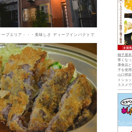
ィープエリア・・・美味しさ ディープインパクトで
柚子屋本
寒くなっ
康食品と
子を使用
山口県萩
トショッ
ススメで
------------