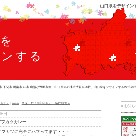
山口県をデザイン
県を
インする
市 下関市 周南市 萩市 山陽小野田市他、山口県内の地域情報が満載、山口県をデザインする株式会
（カナ）
|
main
|
久保田后子宇部市長と一緒に朝食 »
■ お知ら
------------
16日
ビフカツカレー
ビフカツに完全にハマってます・・・