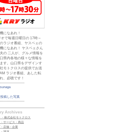
機になあれ！
ラジオで毎週日曜日の 17時～
のラジオ番組、ヤスベェの
機になあれ！ ヤスベェさん
夫の 二人が、グルメ情報を
口県内各地の様々な情報を
ます。山口県をデザインす
社モトクロスの提供でお送
AM ラジオ番組、あした転
れ、必聴です！
---------------------
tsunaga
に投稿した写真
---------------------
ry Archives
 ・株式会社モトクロス
ム・サービス・商品
プ・店舗・企業
ー・講演