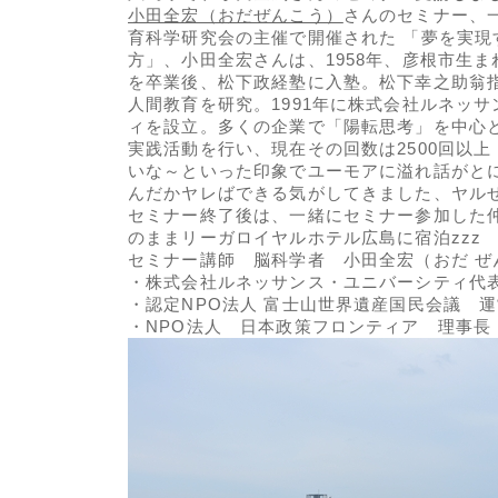
小田全宏（おだぜんこう）
さんのセミナー、
育科学研究会の主催で開催された 「夢を実現
方」、小田全宏さんは、1958年、彦根市生
を卒業後、松下政経塾に入塾。松下幸之助翁
人間教育を研究。1991年に株式会社ルネッ
ィを設立。多くの企業で「陽転思考」を中心
実践活動を行い、現在その回数は2500回以上
いな～といった印象でユーモアに溢れ話がとに
んだかヤレばできる気がしてきました、ヤル
セミナー終了後は、一緒にセミナー参加した
のままリーガロイヤルホテル広島に宿泊zzz
セミナー講師 脳科学者 小田全宏（おだ ぜ
・株式会社ルネッサンス・ユニバーシティ代
・認定NPO法人 富士山世界遺産国民会議 
・NPO法人 日本政策フロンティア 理事長