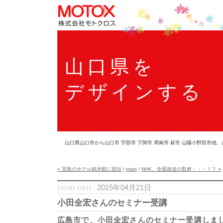
山口県を
デザインする
山口県山口市から山口市 宇部市 下関市 周南市 萩市 山陽小野田市
« 宮島のホテル錦水館に宿泊
|
main
|
NHK、全国放送の取材・・・！？ »
2015年04月21日
小田全宏さんのセミナー受講
広島市で、小田全宏さんのセミナー受講しま