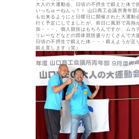
大人の大運動会、日頃の不摂生で鍛えた体で挑
いっちゅーねんっ！！ 山口商工会議所青年部
も出来るようにと日曜日に開催された大運動
行く予定にしてましたが、前日に風邪で高熱
加・・・。個人競技はもちろんですが、ムカ
リレーなどなどの団体競技盛りだくさんで大
日頃の不摂生で鍛えた体・・・鍛えようが足
鍛え直します（笑）