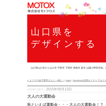
山口県を
デザインする
山口県山口市から山口市 宇部市 下関市 周南市 萩市 山陽小野田市
« エリナの金子聖司さんと一緒に♪
|
main
|
facebook活用セミナーでセミ
2015年09月13日
大人の大運動会
秋といえば運動会・・・大人の大運動会！？