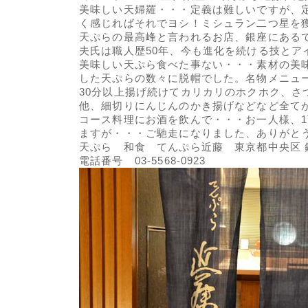
美味しい天婦羅・・・定義は難しいですが、
く感じればそれでヨシ！ミシュラン二つ星を
天ぷらの最高峰と言われるお店、銀座にある
夫氏は職人歴50年、今も進化を続ける技とア
美味しい天ぷら食べた事ない・・・素材の美
した天ぷらの数々に脱帽でした。名物メニュ
30分以上揚げ続けてカリカリのホクホク、さ
他、細切りにんじんのかき揚げなどなど全て
コース料理にお酒を飲んで・・・お一人様、1
ますが・・・ご馳走になりました、ありがと
天ぷら 和食 てんぷら近藤 東京都中央区 銀
電話番号 03-5568-0923