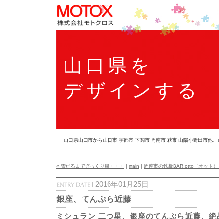
山口県を
デザインする
山口県山口市から山口市 宇部市 下関市 周南市 萩市 山陽小野田市
« 雪だるまでぎっくり腰・・・
|
main
|
周南市の鉄板BAR otto（オット） 
2016年01月25日
銀座、てんぷら近藤
ミシュラン 二つ星、銀座のてんぷら近藤、絶