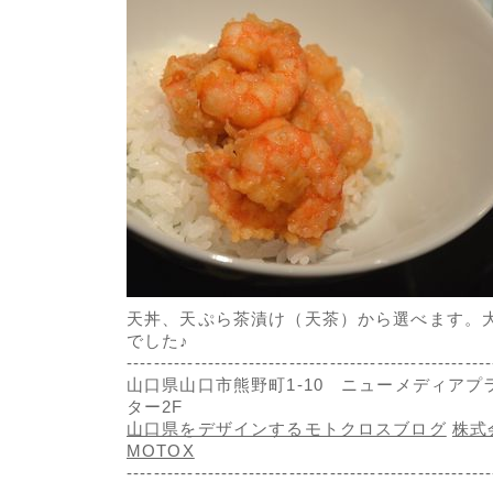
天丼、天ぷら茶漬け（天茶）から選べます。
でした♪
------------------------------------------------------
山口県山口市熊野町1-10 ニューメディアプ
ター2F
山口県をデザインするモトクロスブログ
株式
MOTOX
-------------------------------------------------