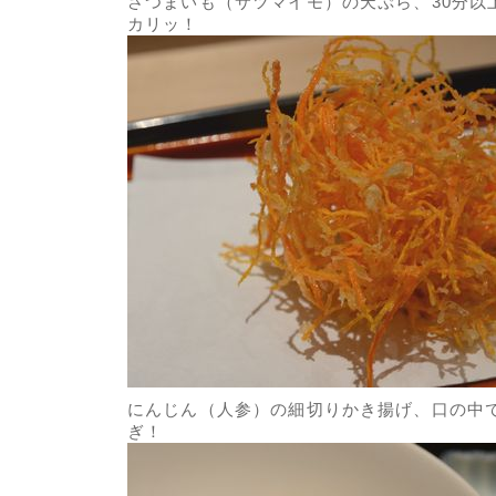
さつまいも（サツマイモ）の天ぷら、30分以
カリッ！
にんじん（人参）の細切りかき揚げ、口の中
ぎ！