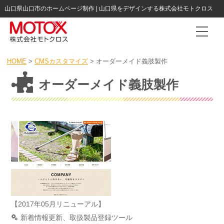
山口県山口市のホームページ制作 | 山口県をデザインする株式会社モトクロス
Togg
HOME
>
CMSカスタマイズ
>
オーダーメイド義肢製作
オーダーメイド義肢製作
【2017年05月リニューアル】
新着情報更新、取扱製品登録ツール