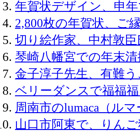
年賀状デザイン、申年
2,800枚の年賀状、ご
切り絵作家、中村敦臣
琴崎八幡宮での年末清
金子淳子先生、有難う
ベリーダンスで福福福
周南市のlumaca（
山口市阿東で、りんご