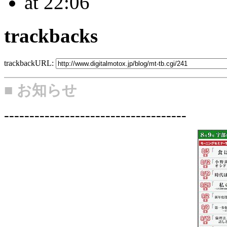
at 22:06
trackbacks
trackbackURL:
■ お知らせ
------------------------------------