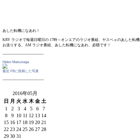
あした転機になあれ！
KRY ラジオで毎週日曜日の 17時～オンエアのラジオ番組、ヤスベェのあした
お送りする、AM ラジオ番組、あした転機になあれ、必聴です！
---------------------------------
Hideo Matsunaga
最近 FBに投稿した写真
---------------------------------
2016年05月
日
月
火
水
木
金
土
1
2
3
4
5
6
7
8
9
10
11
12
13
14
15
16
17
18
19
20
21
22
23
24
25
26
27
28
29
30
31