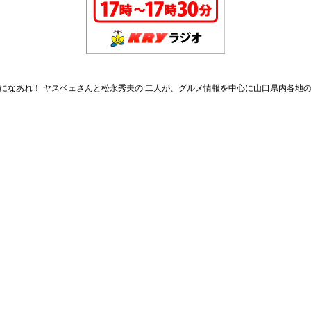
転機になあれ！ ヤスベェさんと松永秀夫の 二人が、グルメ情報を中心に山口県内各