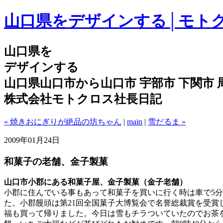
山口県をデザインする│モト
山口県を
デザインする
山口県山口市から山口市 宇部市 下関市
株式会社モトクロス社長日記
« 焼きおにぎりが絶品の坊ちゃん
|
main
|
雪だるま »
2009年01月24日
和菓子の老舗、金子製菓
山口市小郡にある和菓子屋、金子製菓（金子老舗）
小郡に住んでいる事もあって和菓子を買いに行く時は車で5
た。小郡饅頭は第21回全国菓子大博覧会で名誉総裁賞を受賞
福も買って帰りました。今日は雪もチラついていたのでお茶