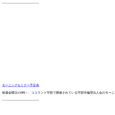
------------------------------------
モーニングセミナー予定表
毎週金曜日の6時～、ココランド宇部で開催されている宇部市倫理法人会のモーニ
------------------------------------