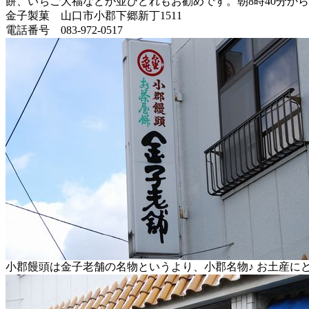
餅、いちご大福などが並びどれもお勧めです。朝8時40分か
金子製菓 山口市小郡下郷新丁1511
電話番号 083-972-0517
小郡饅頭は金子老舗の名物というより、小郡名物♪ お土産に