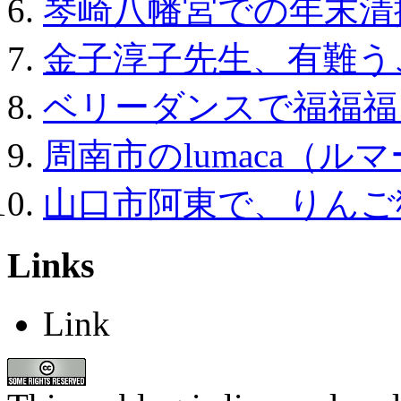
琴崎八幡宮での年末清
金子淳子先生、有難う
ベリーダンスで福福福
周南市のlumaca（
山口市阿東で、りんご
Links
Link