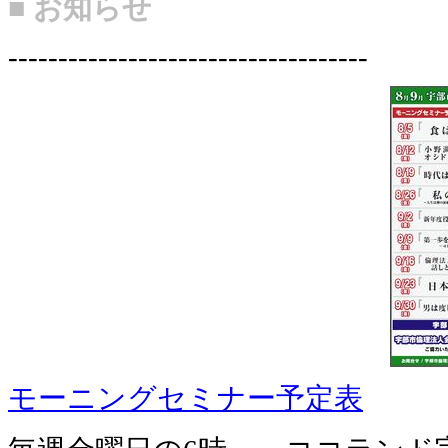
■ お知らせ
------------------------------------
モーニングセミナー予定表