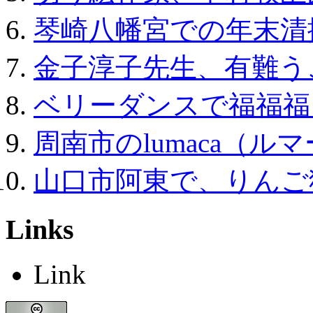
琴崎八幡宮での年末清
金子淳子先生、有難う
ベリーダンスで福福福
周南市のlumaca（
山口市阿東で、りんご
Links
Link