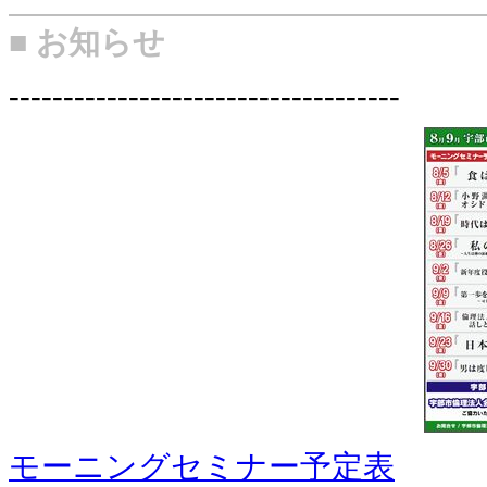
■ お知らせ
------------------------------------
モーニングセミナー予定表