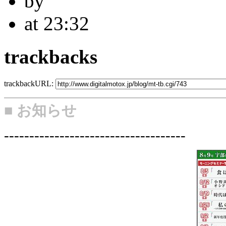
by
at 23:32
trackbacks
trackbackURL:
■ お知らせ
------------------------------------