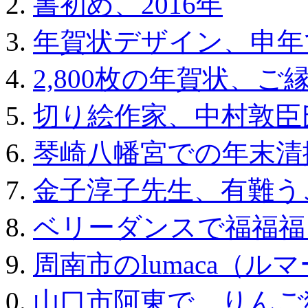
書初め、2016年
年賀状デザイン、申年
2,800枚の年賀状、ご
切り絵作家、中村敦臣
琴崎八幡宮での年末清
金子淳子先生、有難う
ベリーダンスで福福福
周南市のlumaca（
山口市阿東で、りんご