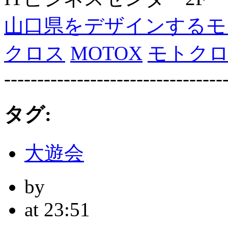
山口県をデザインするモ
クロス
MOTOX
モトク
---------------------------------
タグ:
大遊会
by
at 23:51