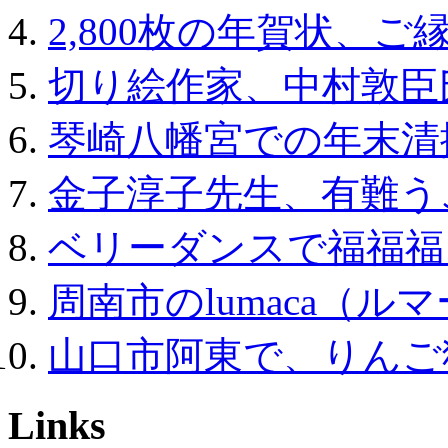
2,800枚の年賀状、ご
切り絵作家、中村敦臣
琴崎八幡宮での年末清
金子淳子先生、有難う
ベリーダンスで福福福
周南市のlumaca（
山口市阿東で、りんご
Links