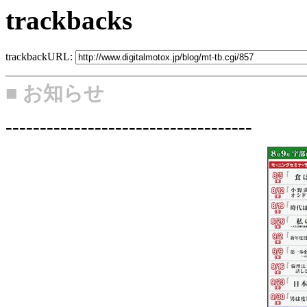
trackbacks
trackbackURL:
■ お知らせ
------------------------------------